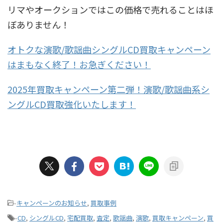
リマやオークションではこの価格で売れることはほ
ぼありません！
オトクな演歌/歌謡曲シングルCD買取キャンペーン
はまもなく終了！お急ぎください！
2025年買取キャンペーン第二弾！演歌/歌謡曲系シ
ングルCD買取強化いたします！
-
キャンペーンのお知らせ
,
買取事例
-
CD
,
シングルCD
,
宅配買取
,
査定
,
歌謡曲
,
演歌
,
買取キャンペーン
,
買