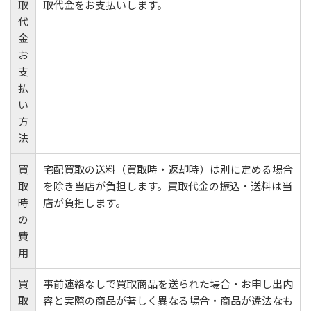
取
取代金をお支払いします。
代
金
お
支
払
い
方
法
買
宅配買取の送料（買取時・返却時）は別に定める場合
取
を除き当店が負担します。買取代金の振込・送料は当
時
店が負担します。
の
費
用
買
事前連絡なしで買取商品を送られた場合・お申し出内
取
容と実際の商品が著しく異なる場合・商品が違法なも