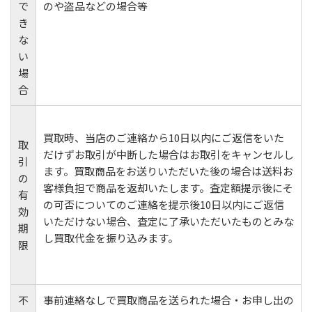
で
のや盗品などの場合等
き
な
い
場
合
買取時、当店のご連絡から10日以内にご返信をいた
取
だけずお取引が中断した場合はお取引をキャンセルし
引
ます。買取商品をお送りいただいた後の場合は送料お
の
客様負担で商品を返却いたします。査定額提示後にそ
有
の可否についてのご連絡を提示後10日以内にご返信
効
いただけない場合、査定に了承いただいたものとみな
期
し買取代金を振り込みます。
限
不
事前連絡なしで買取商品を送られた場合・お申し出の