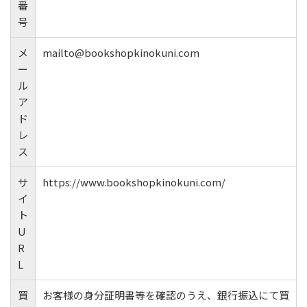
番
号
メ
mailto@bookshopkinokuni.com
ー
ル
ア
ド
レ
ス
サ
https://www.bookshopkinokuni.com/
イ
ト
U
R
L
買
お客様の身分証明書等を確認のうえ、銀行振込にて買