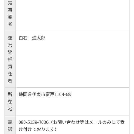
売
事
業
者
運
白石 進太郎
営
統
括
責
任
者
所
静岡県伊東市富戸1104-68
在
地
電
080-5159-7036（お問い合わせ等はメールのみにて受
話
け付けております）