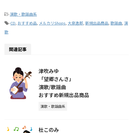
-
演歌・歌謡曲系
-
CD
,
おすすめ品
,
メルカリShops
,
大泉逸郎
,
新規出品商品
,
歌謡曲
,
演
歌
関連記事
津吹みゆ
「望郷さんさ」
演歌/歌謡曲
おすすめ新規出品商品
演歌・歌謡曲系
杜このみ